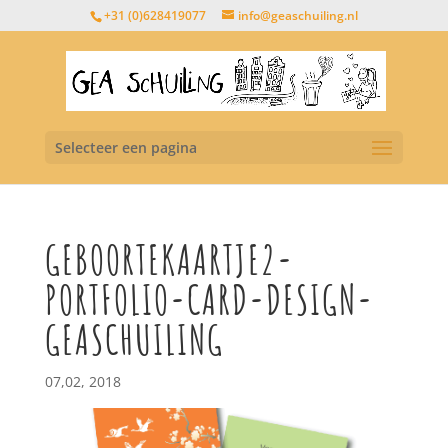
+31 (0)628419077
info@geaschuiling.nl
Selecteer een pagina
GEBOORTEKAARTJE2-
PORTFOLIO-CARD-DESIGN-
GEASCHUILING
07,02, 2018