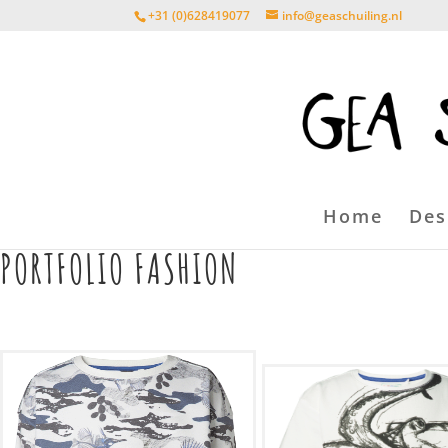
+31 (0)628419077
info@geaschuiling.nl
Home
Des
PORTFOLIO FASHION