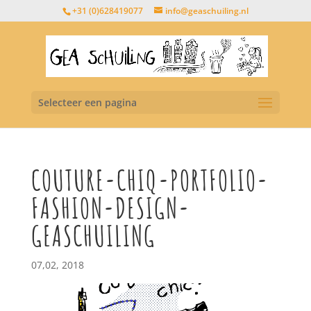
+31 (0)628419077
info@geaschuiling.nl
Selecteer een pagina
COUTURE-CHIQ-PORTFOLIO-
FASHION-DESIGN-
GEASCHUILING
07,02, 2018